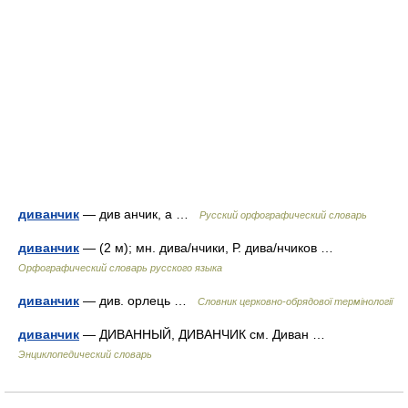
диванчик
— див анчик, а …
Русский орфографический словарь
диванчик
— (2 м); мн. дива/нчики, Р. дива/нчиков …
Орфографический словарь русского языка
диванчик
— див. орлець …
Словник церковно-обрядової термінології
диванчик
— ДИВАННЫЙ, ДИВАНЧИК см. Диван …
Энциклопедический словарь