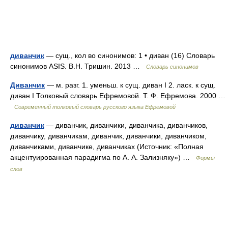
диванчик
— сущ., кол во синонимов: 1 • диван (16) Словарь
синонимов ASIS. В.Н. Тришин. 2013 …
Словарь синонимов
Диванчик
— м. разг. 1. уменьш. к сущ. диван I 2. ласк. к сущ.
диван I Толковый словарь Ефремовой. Т. Ф. Ефремова. 2000 …
Современный толковый словарь русского языка Ефремовой
диванчик
— диванчик, диванчики, диванчика, диванчиков,
диванчику, диванчикам, диванчик, диванчики, диванчиком,
диванчиками, диванчике, диванчиках (Источник: «Полная
акцентуированная парадигма по А. А. Зализняку») …
Формы
слов