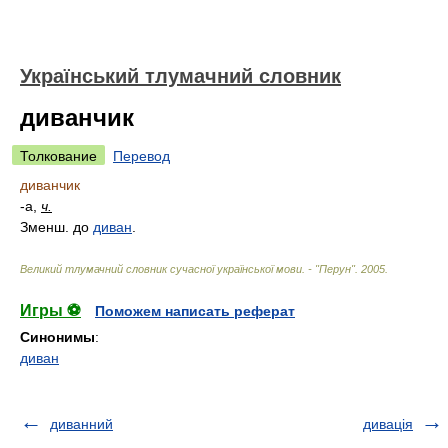
Український тлумачний словник
диванчик
Толкование
Перевод
диванчик
-а,
ч.
Зменш. до
диван
.
Великий тлумачний словник сучасної української мови. - "Перун"
.
2005
.
Игры ⚽
Поможем написать реферат
Синонимы
:
диван
диванний
дивація